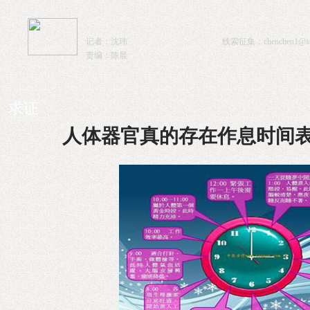
记者：沈玮
线索征集：
chenchen1@sta
责编：陈晨
求证
人体器官真的存在作息时间