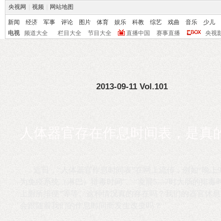
央视网
|
视频
|
网站地图
新闻
经济
军事
评论
图片
体育
娱乐
科教
综艺
戏曲
音乐
少儿
电视
频道大全
栏目大全
节目大全
直播中国
赛事直播
央视
2013-09-11 Vol.101
人体器官存在作息时间表，是真
近日，“人体器官作息时间表”在网上流传，例如“晚上9
为免疫系统（淋巴）排毒时间”、“凌晨5—7时大肠的排毒
上厕所排便”等等。这种情况真的存在吗？我们的器官休息
会跟随着我们的作息时间而发生改变吗？