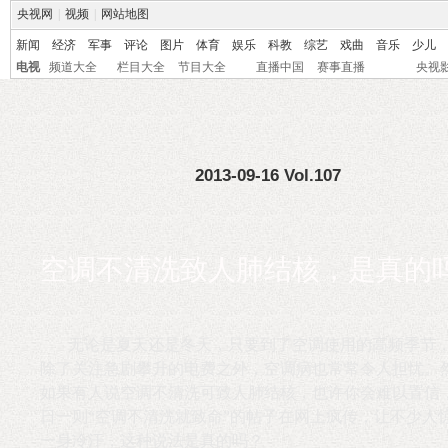
央视网
|
视频
|
网站地图
新闻
经济
军事
评论
图片
体育
娱乐
科教
综艺
戏曲
音乐
少儿
电视
频道大全
栏目大全
节目大全
直播中国
赛事直播
央视
2013-09-16 Vol.107
空调不清洗致人肺结核，是真的
无论是夏天还是冬天，只要到了空调使用的高频季节
除了关注急剧攀升的电费之外，空调病也常常令人担忧。
如果有人说空调不清洗可致人肺结核，也许你会难以置信
日一则“空调不清洗就致命”的帖子在网上疯传，让不少人
一身冷汗，这种说法是真的吗？