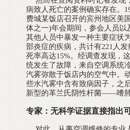
然而在查阅资料时记者发现
病致人死亡的案例确实存在。19
费城某饭店召开的宾州地区美国
体之一)年会期间，参会人员以
其他人员中暴发一种主要症状
部炎症的疾病，共计有221人发
死率高达15%。经调查发现，
统发生了故障，来自空调系统
汽雾弥散于饭店内的空气中。
些水汽雾中含有致病因子，之
新型的革兰氏阴性杆菌——嗜
专家：无科学证据直接指出
对此，从事空调维修的专业