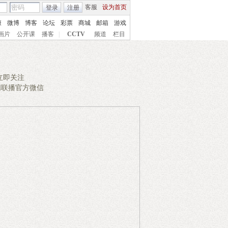
客服
设为首页
登录
注册
康
微博
博客
论坛
彩票
商城
邮箱
游戏
画片
公开课
播客
|
CCTV
频道
栏目
立即关注
闻联播官方微信