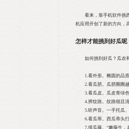
看来，靠手机软件挑
机应用开创了新的方向，
怎样才能挑到好瓜呢
如何挑到好瓜？瓜农
1.看外形。椭圆的品
2.看瓜脐。瓜脐圈圈
3.看瓜皮。瓜皮青绿
4.辨纹路。纹路细且
5.听声音。一手托瓜
6.看瓜蒂。西瓜蒂头
7.摸瓜藤。“嫩藤生