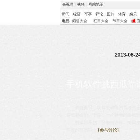
央视网
|
视频
|
网站地图
新闻
经济
军事
评论
图片
体育
娱乐
电视
频道大全
栏目大全
节目大全
2013-06-24
手机软件挑西瓜靠
炎炎夏日，吹着空调吃西瓜才是
是谁都会的。于是，一个神奇的手机软件“iWa
——西瓜熟不熟，它能告诉你。有网
件真的靠谱吗？
[参与讨论]