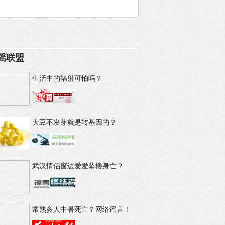
谣联盟
生活中的辐射可怕吗？
大豆不发芽就是转基因的？
武汉情侣窗边爱爱坠楼身亡？
常熟多人中暑死亡？网络谣言！