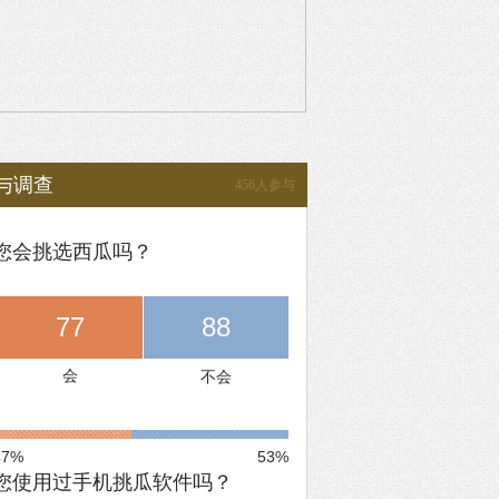
与调查
456人参与
您会挑选西瓜吗？
77
88
会
不会
47%
53%
您使用过手机挑瓜软件吗？