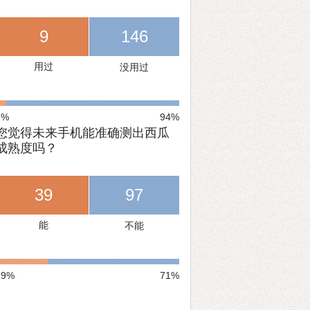
9
146
用过
没用过
6%
94%
您觉得未来手机能准确测出西瓜
成熟度吗？
39
97
能
不能
29%
71%