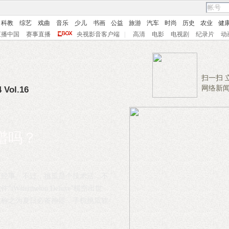
科教
综艺
戏曲
音乐
少儿
书画
公益
旅游
汽车
时尚
历史
农业
健
直播中国
赛事直播
央视影音客户端
|
高清
电影
电视剧
纪录片
动
扫一扫 
网络新
 Vol.16
谱吗？
正经事。不过，挑瓜是个技术活，不
termelon Deluxe”横空出世
友称之为夏日必备神器，手机挑瓜软