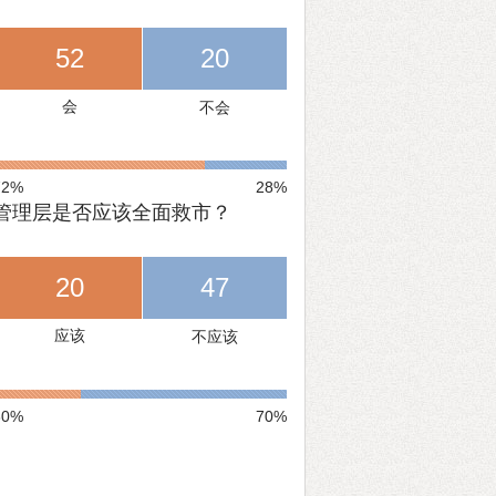
52
20
会
不会
72%
28%
管理层是否应该全面救市？
20
47
应该
不应该
30%
70%