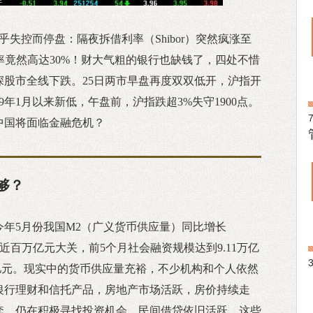
乎失控而停盘：隔夜拆借利率（Shibor）突然疯涨至
利率竟然高达30%！财大气粗的银行也缺钱了，四处不惜
深股市全线下跌。25日两市早盘再度双双低开，沪指开
09年1月以来新低，午盘前，沪指跌超3%失守1900点。
中国将面临金融危机？
够？
今年5月份我国M2（广义货币供应量）同比增长
逼近百万亿元大关，前5个月社会融资规模达到9.11万亿
万亿元。现实中的货币供应量充裕，不少机构和个人依然
银行理财和信托产品，房地产市场活跃，房价持续走
套，仍在积极寻找投资机会，民间借贷依旧活跃。这些