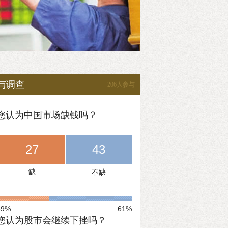
与调查
206人参与
您认为中国市场缺钱吗？
27
43
缺
不缺
39%
61%
您认为股市会继续下挫吗？