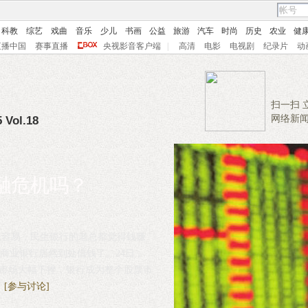
科教
综艺
戏曲
音乐
少儿
书画
公益
旅游
汽车
时尚
历史
农业
健
直播中国
赛事直播
央视影音客户端
|
高清
电影
电视剧
纪录片
动
扫一扫 
网络新
 Vol.18
融危机吗？
钱容易，民生银行的老总都觉得钱赚
大商业银行居然到处借钱了。24日，
市场大幅下挫，银行成为整个股票市
？
[参与讨论]