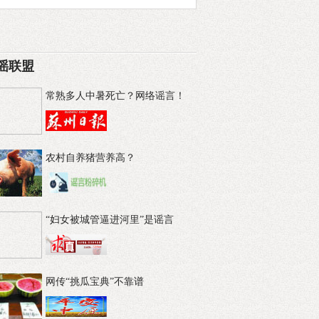
谣联盟
常熟多人中暑死亡？网络谣言！
农村自养猪营养高？
“妇女被城管逼进河里”是谣言
网传“挑瓜宝典”不靠谱