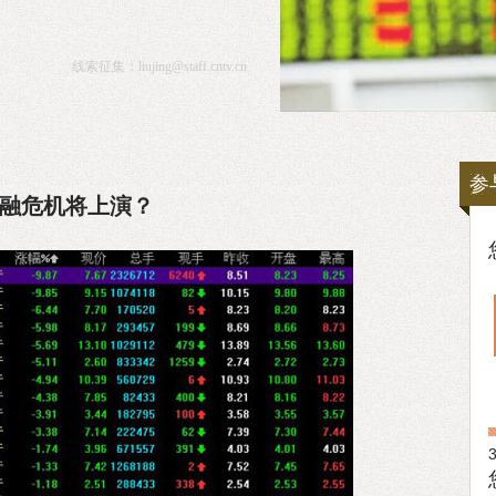
线索征集：
liujing@staff.cntv.cn
参
金融危机将上演？