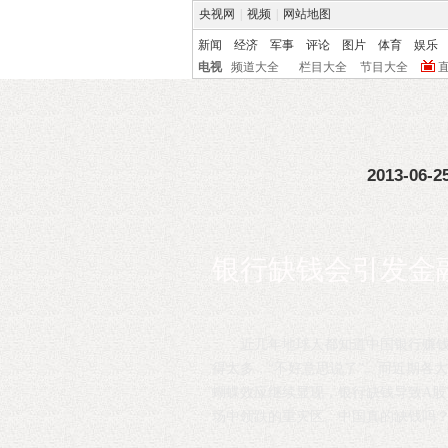
央视网
|
视频
|
网站地图
新闻
经济
军事
评论
图片
体育
娱乐
电视
频道大全
栏目大全
节目大全
2013-06-25
银行缺钱会引发金
近几年地球人都知道中国银行赚
得太多，“不好意思说了”。而近期各
蝴蝶效应继续显现，银行缺钱导致A股
场中领跌的重灾区。中国真的缺钱吗