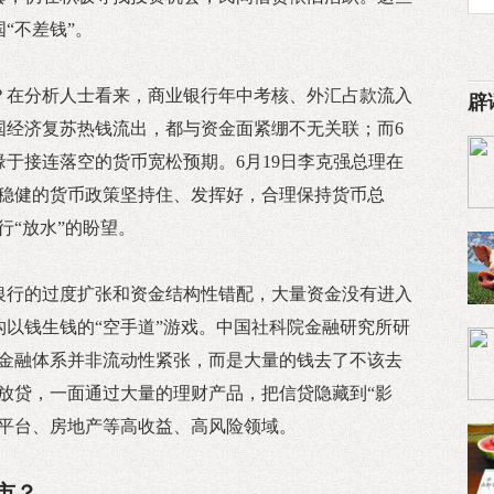
“不差钱”。
？在分析人士看来，商业银行年中考核、外汇占款流入
辟
国经济复苏热钱流出，都与资金面紧绷不无关联；而6
缘于接连落空的货币宽松预期。6月19日李克强总理在
把稳健的货币政策坚持住、发挥好，合理保持货币总
行“放水”的盼望。
银行的过度扩张和资金结构性错配，大量资金没有进入
以钱生钱的“空手道”游戏。中国社科院金融研究所研
内金融体系并非流动性紧张，而是大量的钱去了不该去
放贷，一面通过大量的理财产品，把信贷隐藏到“影
资平台、房地产等高收益、高风险领域。
市？