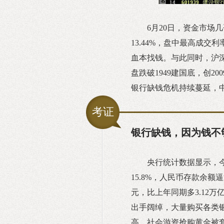
6月20日，资金市场几
13.44%，盘中最高成交
血本找钱。与此同时，沪
盘跌破1949建国底，创20
银行缺钱危机持续蔓延，
考证
银行缺钱，因为钱不
央行统计数据显示，
15.8%，人民币存款余额
元，比上年同期多3.12
出手阔绰，大量购买各类
高，社会游资抢购黄金被