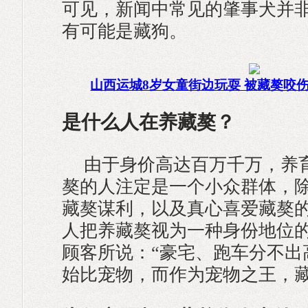
可见，新闻中常见的肇事犬并
有可能是藏狗。
山西运城8岁女童街边玩耍 被藏獒咬
是什么人在养藏獒？
由于身价高达百万千万，养
獒的人注定是一个小众群体，
藏獒谋利，以及真心喜爱藏獒
人把养藏獒视为一种身份地位
顾客所说：“豪宅、跑车分不出
始比宠物，而作为宠物之王，藏