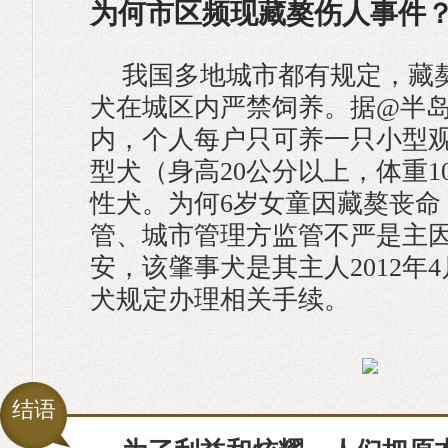
为何市区频现藏獒伤人事件
我国多地城市都有规定，藏
犬在城区内严禁饲养。据@半
内，个人每户只可养一只小型
型犬（身高20公分以上，体重1
性犬。为何6岁女童因藏獒丧命
管、城市管理方监管不严是主
安，该肇事犬是其主人2012年
犬规定办理相关手续。
结语