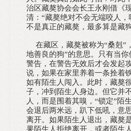
治区藏獒协会会长王永刚借《
清：“藏獒绝对不会无端咬人，
不是真正的藏獒，最多算是藏狗
在藏区，藏獒被称为“桑剋”
地善良的狗”的意思。只有当你
警告，在警告无效后才会发起
说，如果在家里养着一条拴着
如有陌生人闯入。此时，藏獒
子，冲到陌生人身边。但它并
人，而是围着其嗅，“锁定”陌
会退后两米远，趴下低吼，意
离开。如果陌生人退出，藏獒
果陌生人拒绝离开，或者陌生