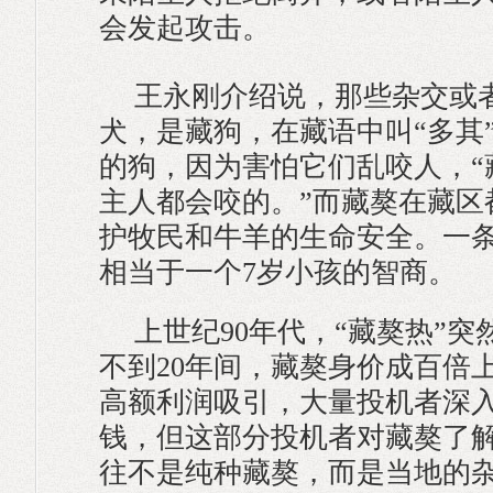
会发起攻击。
王永刚介绍说，那些杂交或
犬，是藏狗，在藏语中叫“多其
的狗，因为害怕它们乱咬人，“
主人都会咬的。”而藏獒在藏区
护牧民和牛羊的生命安全。一
相当于一个7岁小孩的智商。
上世纪90年代，“藏獒热”
不到20年间，藏獒身价成百倍
高额利润吸引，大量投机者深
钱，但这部分投机者对藏獒了
往不是纯种藏獒，而是当地的