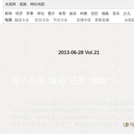
央视网
|
视频
|
网站地图
新闻
经济
军事
评论
图片
体育
娱乐
科教
综艺
戏曲
音乐
少儿
电视
频道大全
栏目大全
节目大全
直播中国
赛事直播
央视
2013-06-28 Vol.21
咬人的是“藏獒”还是“藏狗”？
6月3日山西运城赵村，8岁女孩街边玩耍时被藏獒袭击
27日大连旅顺6岁女孩被藏獒咬断气管身亡；6月28日清晨
泸州城区一条体重近百斤的藏獒在将一名妇女咬伤……似
全世界的藏獒都一起牙疼了。藏獒真是如此凶残吗？
[参