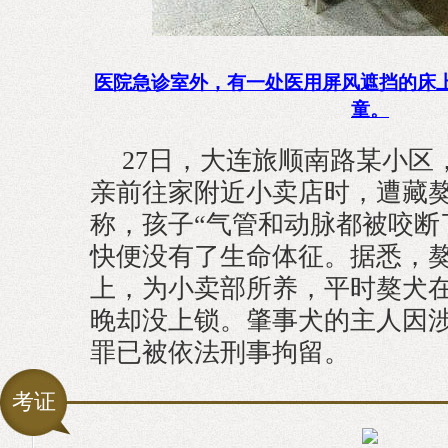
医院急诊室外，有一处医用屏风遮挡的床
童。
27日，大连旅顺南路某小区
亲前往家附近小卖店时，遭藏
称，孩子“气管和动脉都被咬断
快便没有了生命体征。据悉，
上，为小卖部所养，平时獒犬
晚却没上锁。肇事犬的主人因
罪已被依法刑事拘留。
考证