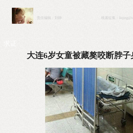
责任编辑：刘静
线索征集：
liujing@st
求证
大连6岁女童被藏獒咬断脖子