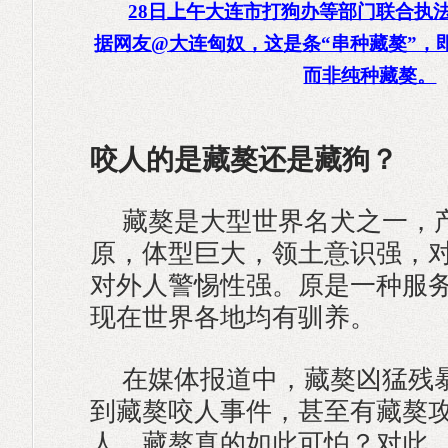
28日上午大连市打狗办等部门联合执
据网友@大连匈奴，这是条“串种藏獒”，
而非纯种藏獒。
咬人的是藏獒还是藏狗？
藏獒是大型世界名犬之一，
原，体型巨大，领土意识强，
对外人警惕性强。原是一种服
现在世界各地均有驯养。
在媒体报道中，藏獒凶猛残
到藏獒咬人事件，甚至有藏獒
人。藏獒真的如此可怕？对此，2