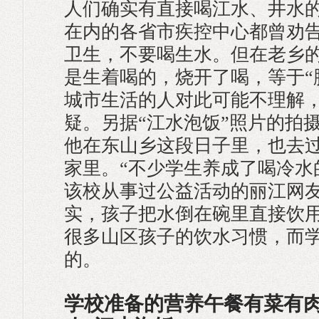
人们确实有直接喝江水、井水
在内的各省市疾控中心都曾劝
卫生，不要喝生水。但在老乡
是生着喝的，烧开了喝，等于“
城市生活的人对此可能不理解
疑。另据“江水泡饭”照片的拍
他在东山乡这段日子里，也去
家里。“不少学生养成了喝冷水
该校从事过公益活动的丽江网友
实，孩子把水倒在碗里直接饮
很多山区孩子的饮水习惯，而
的。
学校准备的营养午餐有菜有