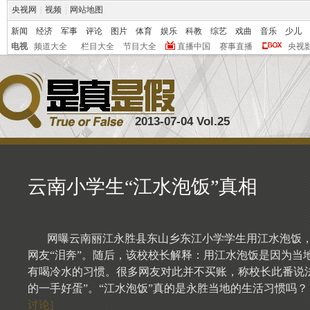
央视网
|
视频
|
网站地图
新闻
经济
军事
评论
图片
体育
娱乐
科教
综艺
戏曲
音乐
少儿
电视
频道大全
栏目大全
节目大全
直播中国
赛事直播
央视
2013-07-04 Vol.25
云南小学生“江水泡饭”真相
网曝云南丽江永胜县东山乡东江小学学生用江水泡饭
网友“泪奔”。随后，该校校长解释：用江水泡饭是因为当
有喝冷水的习惯。很多网友对此并不买账，称校长此番说法
的一手好蛋”。“江水泡饭”真的是永胜当地的生活习惯吗
讨论]