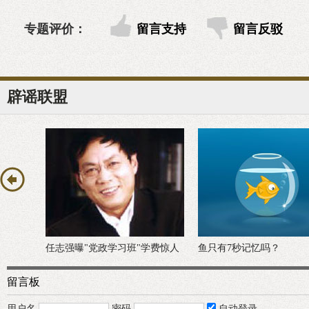
专题评价：
留言支持
留言反驳
辟谣联盟
任志强曝"党政学习班"学费惊人
鱼只有7秒记忆吗？
留言板
用户名
密码
自动登录