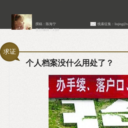
撰稿：陈海宁
线索征集：
liujing@st
责任编辑：刘静
求证
个人档案没什么用处了？