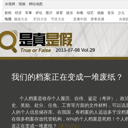
央视网
|
视频
|
网站地图
新闻
经济
军事
评论
图片
体育
娱乐
科教
综艺
戏曲
音乐
少儿
电视
频道大全
栏目大全
节目大全
直播中国
赛事直播
央视
2013-07-08 Vol.29
我们的档案正在变成一堆废纸？
个人档案是收存个人履历、自传、鉴定（考评）、政
史、奖励、处分、任免、工资等方面的文件材料，可以说
人的个人信息储存库。在我国，有档案的人远远多于没档
在很多档案存放托管机构，60%的个人档案是死档！个人
道正在变成一堆废纸？
[参与讨论]