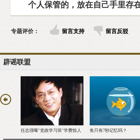
个人保管的，放在自己手里存
专题评价：
留言支持
留言反驳
辟谣联盟
"学费惊人
鱼只有7秒记忆吗？
“轮流发生性关系”不