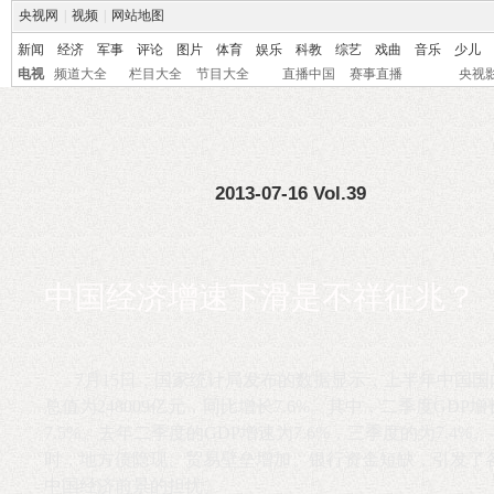
央视网
|
视频
|
网站地图
新闻
经济
军事
评论
图片
体育
娱乐
科教
综艺
戏曲
音乐
少儿
电视
频道大全
栏目大全
节目大全
直播中国
赛事直播
央视
2013-07-16 Vol.39
中国经济增速下滑是不祥征兆？
7月15日，国家统计局发布的数据显示，上半年中国国
总值为248009亿元，同比增长7.6%。其中，二季度GDP增
7.5%。去年二季度的GDP增速为7.6%，三季度的为7.4%
时，地方债隐现、贸易壁垒增加、银行资金短缺，引发了
中国经济前景的担忧。