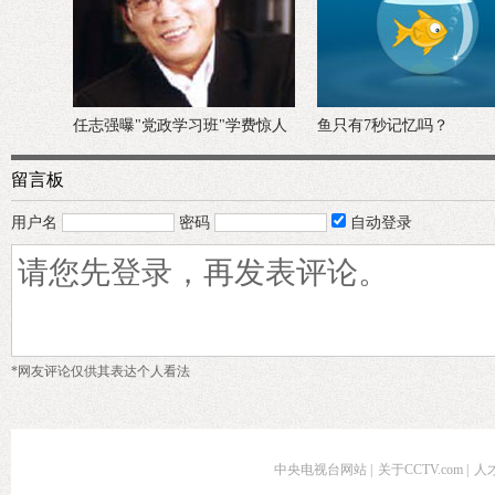
鱼只有7秒记忆吗？
“轮流发生性关系”不实
留言板
用户名
密码
自动登录
*网友评论仅供其表达个人看法
中央电视台网站
|
关于CCTV.com
|
人