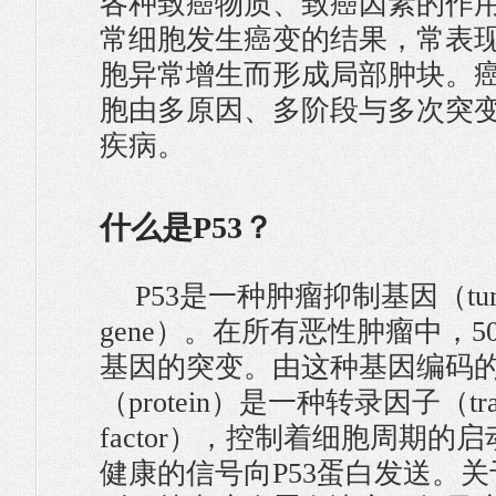
各种致癌物质、致癌因素的作
常细胞发生癌变的结果，常表
胞异常增生而形成局部肿块。
胞由多原因、多阶段与多次突
疾病。
什么是P53？
P53是一种肿瘤抑制基因（tumor 
gene）。在所有恶性肿瘤中，
基因的突变。由这种基因编码
（protein）是一种转录因子（transc
factor），控制着细胞周期的
健康的信号向P53蛋白发送。