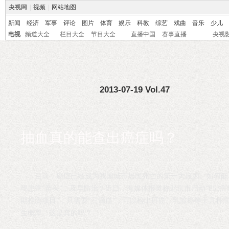
央视网
|
视频
|
网站地图
新闻
经济
军事
评论
图片
体育
娱乐
科教
综艺
戏曲
音乐
少儿
电视
频道大全
栏目大全
节目大全
直播中国
赛事直播
央视
2013-07-19 Vol.47
抽血真的能查出癌症吗？
目前，癌症已经成为我国城市居民死亡的第一大原因。如何能
现患癌“苗头”，及早防治？近日，有媒体报道称北京市启动“P53癌
期检测项目”，只需要“三滴血”，可以检出肝癌、乳腺癌等十几种
生概率。这是真的吗？