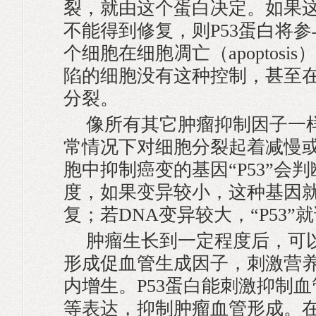
裂，就由这个蛋白决定。如果
不能得到修复，则P53蛋白将
个细胞在细胞凋亡（apoptosis
陷的细胞没有这种控制，甚至
分裂。
像所有其它肿瘤抑制因子一样
常情况下对细胞分裂起着减慢
胞中抑制癌变的基因“P53”会判
度，如果变异较小，这种基因
复；若DNA变异较大，“P53”
肿瘤生长到一定程度后，可
形成促血管生成因子，刺激营
内增生。P53蛋白能刺激抑制血管
等表达，抑制肿瘤血管形成。