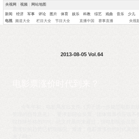
央视网
|
视频
|
网站地图
新闻
经济
军事
评论
图片
体育
娱乐
科教
综艺
戏曲
音乐
少儿
电视
频道大全
栏目大全
节目大全
直播中国
赛事直播
央视
2013-08-05 Vol.64
电影票涨价时代到来？
今年年初，电影局发出文件《关于进一步规范电影市
管理的指导意见》，要求影院会员票、团体票票价应该不
院挂牌价格的70%。此文件虽尚未通过，但电影院会员票
票涨价的趋势已初现端倪。难道，电影票涨价的时代真的
来了吗？