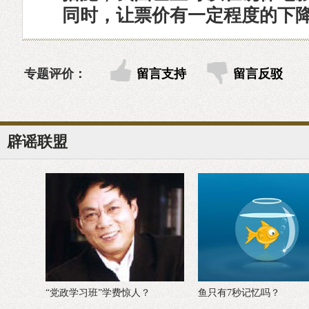
同时，让票价有一定程度的下
专题评价：
留言支持
留言反驳
辟谣联盟
鱼只有7秒记忆吗？
“轮流发生性关系”不实