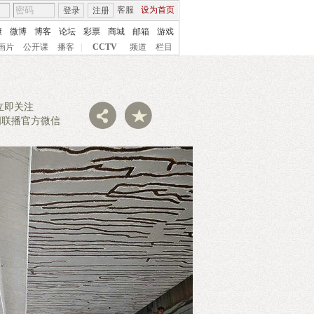
客服
设为首页
登录
注册
康
微博
博客
论坛
彩票
商城
邮箱
游戏
画片
公开课
播客
|
CCTV
频道
栏目
立即关注
闻联播官方微信