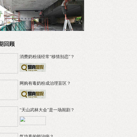
期回顾
消费奶粉须经常“移情别恋”？
网购有毒奶粉成治理盲区？
“天山武林大会”是一场闹剧？
气功真的能治病？