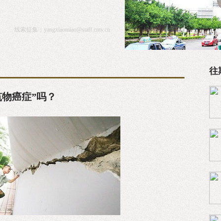
线索征集：
yangxiaomiao@staff.cntv.cn
往
筑物癌症”吗？