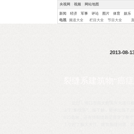
央视网
|
视频
|
网站地图
新闻
经济
军事
评论
图片
体育
娱乐
电视
频道大全
栏目大全
节目大全
2013-08-13
裂缝系建筑物“癌症
近日，海口市南大桥国兴大道引
上了“豹纹装”。据了解，桥体出现了2
0.25毫米，还有些裂缝甚至贯穿了整
上引起了极大关注。建筑裂缝问题，