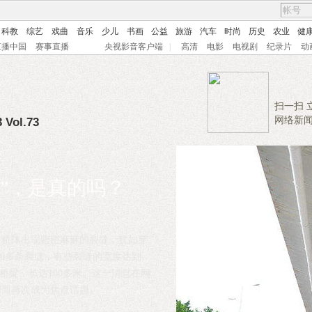
科教
综艺
戏曲
音乐
少儿
书画
公益
旅游
汽车
时尚
历史
农业
健
直播中国
赛事直播
央视影音客户端
|
高清
电影
电视剧
纪录片
动
扫一扫 
网络新
 Vol.73
”，是真的吗？
桥桥体出现密密麻麻的裂缝，犹如穿
00多条裂缝，有些裂缝的宽度达到
个桥梁，长达100多米。这一消息在网
因而再次成为焦点话题。