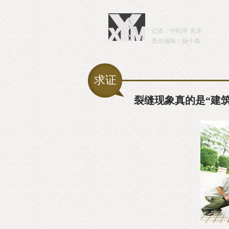
记者：仲昭举 袁涛
责任编辑：杨小淼
求证
裂缝现象真的是“建