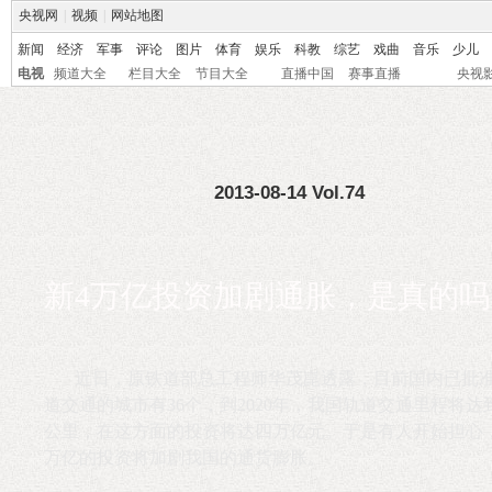
央视网
|
视频
|
网站地图
新闻
经济
军事
评论
图片
体育
娱乐
科教
综艺
戏曲
音乐
少儿
电视
频道大全
栏目大全
节目大全
直播中国
赛事直播
央视
2013-08-14 Vol.74
新4万亿投资加剧通胀，是真的吗
近日，原铁道部总工程师华茂崑透露，目前国内已批
道交通的城市有36个，到2020年，我国轨道交通里程将达到6
公里，在这方面的投资将达四万亿元。于是有人开始担心
万亿的投资将加剧我国的通货膨胀。