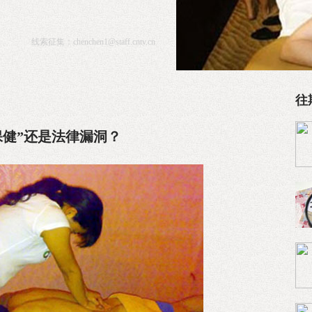
线索征集：
chenchen1@staff.cntv.cn
往
保健”还是法律漏洞？