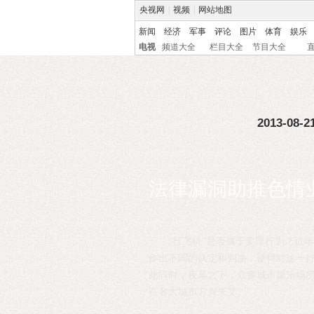
央视网
|
视频
|
网站地图
新闻
经济
军事
评论
图片
体育
娱乐
电视
频道大全
栏目大全
节目大全
2013-08-21
法律漏洞助推色情
“打飞机”是否属于卖淫行为？近
作出不同的认定和判决，使得对这一
此同时，夜幕之下，众多城市娱乐场所
在各大城市方兴未艾。