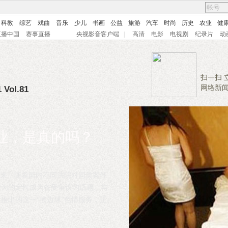
科教
综艺
戏曲
音乐
少儿
书画
公益
旅游
汽车
时尚
历史
农业
健
直播中国
赛事直播
央视影音客户端
|
高清
电影
电视剧
纪录片
动
扫一扫 
网络新
 Vol.81
业，是真的吗？
年来，随着国内不同法院对同类案件
行为的定性成为备受争议的话题。与
推出的这一“擦边球”色情服务，正