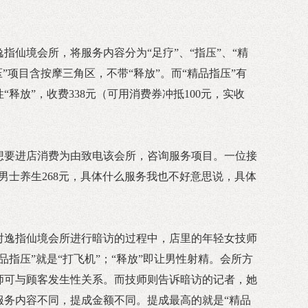
指仙境会所，将服务内容分为“足疗”、“指压”、“精
压”项目含按摩三角区，不带“释放”。而“精品指压”有
释放”，收费338元（可用消费券冲抵100元，实收
想要进店消费为由致电该会所，咨询服务项目。一位接
男士养生268元，具体什么服务我也不好意思说，具体
对逸指仙境会所进行暗访的过程中，店里的年轻女技师
品指压”就是“打飞机”；“释放”即让男性射精。会所方
师可与顾客发生性关系。而技师则告诉暗访的记者，她
服务内容不同，提成金额不同。提成最高的就是“精品