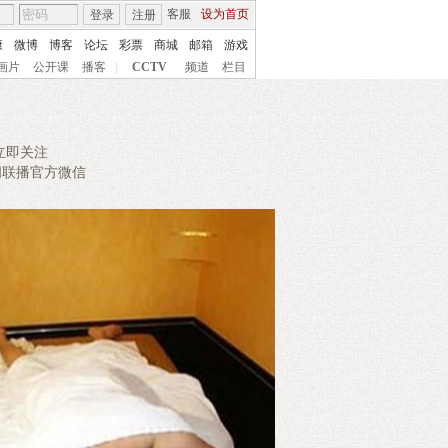
客服
设为首页
登录
注册
康
微博
博客
论坛
彩票
商城
邮箱
游戏
画片
公开课
播客
|
CCTV
频道
栏目
立即关注
闻联播官方微信