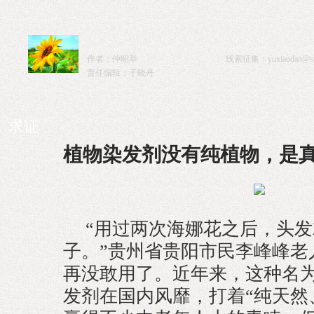
作者：仲昭举
线索征集：
yuxiaodan@st
责任编辑：于晓丹
求证
植物染发剂没有纯植物，是
“用过两次海娜花之后，头
子。”贵州省贵阳市民李峰峰老
再没敢用了。近年来，这种名
发剂在国内风靡，打着“纯天然