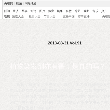
央视网
|
视频
|
网站地图
新闻
经济
军事
评论
图片
体育
娱乐
科教
综艺
戏曲
音乐
少儿
电视
频道大全
栏目大全
节目大全
直播中国
赛事直播
央视
2013-08-31 Vol.91
植物染发剂亦有害，是真的吗？
近日，有美发行业资深人士爆料，国内所有植物染发
由化学物质勾兑而成，即便是有植物元素，含量也非常少
同时，一种名为“海娜花”的植物染发产品亦引发争议，这
来自印度的古老、传统的天然染发剂却让不少使用者产生
状。植物染发剂也有害吗？