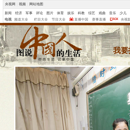
央视网
|
视频
|
网站地图
新闻
经济
军事
评论
图片
体育
娱乐
科教
综艺
戏曲
音乐
少儿
电视
频道大全
栏目大全
节目大全
直播中国
赛事直播
央视
我要