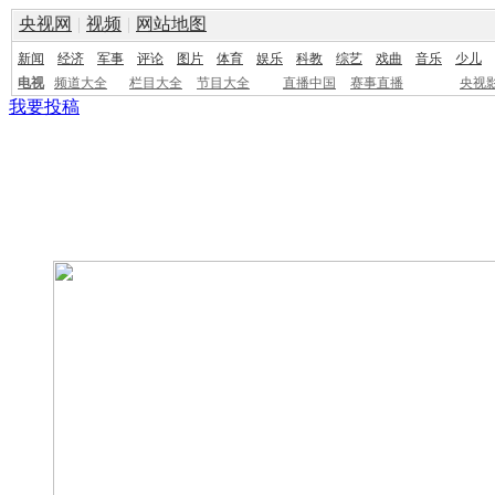
央视网
|
视频
|
网站地图
新闻
经济
军事
评论
图片
体育
娱乐
科教
综艺
戏曲
音乐
少儿
电视
频道大全
栏目大全
节目大全
直播中国
赛事直播
央视
我要投稿