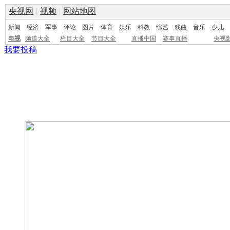
央视网
|
视频
|
网站地图
新闻
经济
军事
评论
图片
体育
娱乐
科教
综艺
戏曲
音乐
少儿
电视
频道大全
栏目大全
节目大全
直播中国
赛事直播
央视
我要投稿